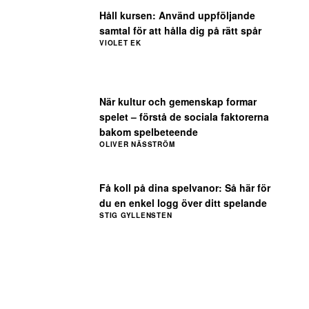
Håll kursen: Använd uppföljande
samtal för att hålla dig på rätt spår
VIOLET EK
När kultur och gemenskap formar
spelet – förstå de sociala faktorerna
bakom spelbeteende
OLIVER NÄSSTRÖM
Få koll på dina spelvanor: Så här för
du en enkel logg över ditt spelande
STIG GYLLENSTEN