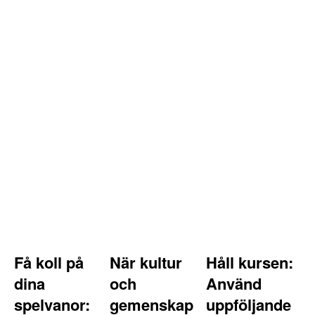
Få koll på
När kultur
Håll kursen:
dina
och
Använd
spelvanor:
gemenskap
uppföljande