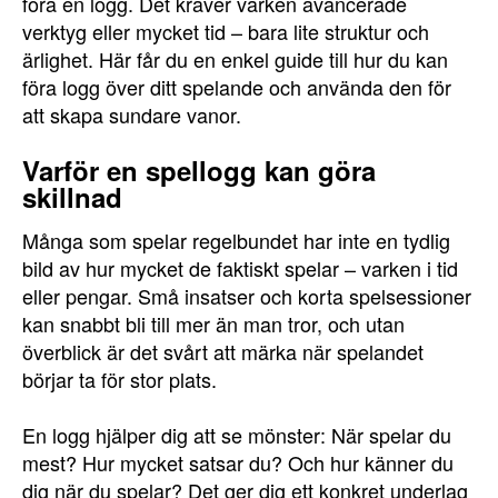
föra en logg. Det kräver varken avancerade
verktyg eller mycket tid – bara lite struktur och
ärlighet. Här får du en enkel guide till hur du kan
föra logg över ditt spelande och använda den för
att skapa sundare vanor.
Varför en spellogg kan göra
skillnad
Många som spelar regelbundet har inte en tydlig
bild av hur mycket de faktiskt spelar – varken i tid
eller pengar. Små insatser och korta spelsessioner
kan snabbt bli till mer än man tror, och utan
överblick är det svårt att märka när spelandet
börjar ta för stor plats.
En logg hjälper dig att se mönster: När spelar du
mest? Hur mycket satsar du? Och hur känner du
dig när du spelar? Det ger dig ett konkret underlag