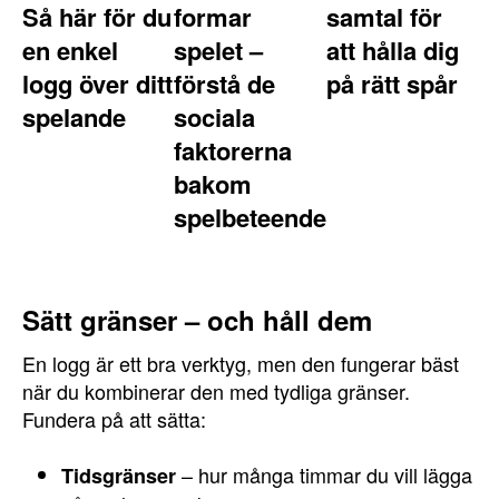
Så här för du
formar
samtal för
en enkel
spelet –
att hålla dig
logg över ditt
förstå de
på rätt spår
spelande
sociala
faktorerna
bakom
spelbeteende
Sätt gränser – och håll dem
En logg är ett bra verktyg, men den fungerar bäst
när du kombinerar den med tydliga gränser.
Fundera på att sätta:
– hur många timmar du vill lägga
Tidsgränser