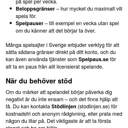
på spel per vecka.
– hur mycket du maximalt vill
Beloppsgränser
spela för.
– till exempel en vecka utan spel
Spelpauser
om du känner att det börjar ta över.
Många spelsajter i Sverige erbjuder verktyg för att
sätta sådana gränser direkt på ditt konto, och du
kan även använda tjänster som
för
Spelpaus.se
att ta en paus från allt licensierat spelande.
När du behöver stöd
Om du märker att spelandet börjar påverka dig
negativt är du inte ensam – och det finns hjälp att
få. Du kan kontakta
(stodlinjen.se) för
Stödlinjen
kostnadsfri och anonym rådgivning, eller prata med
någon du litar på. Det viktigaste är att ta första
steget och be om hjälp.