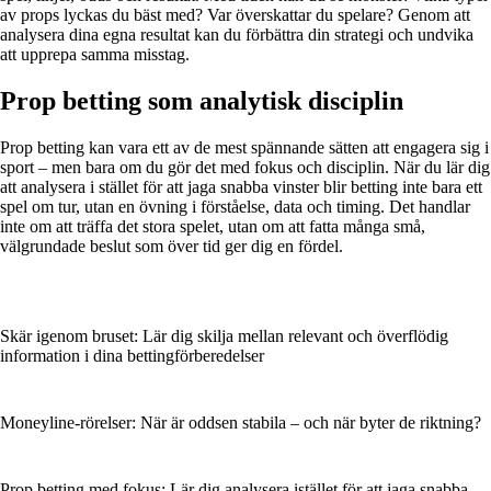
av props lyckas du bäst med? Var överskattar du spelare? Genom att
analysera dina egna resultat kan du förbättra din strategi och undvika
att upprepa samma misstag.
Prop betting som analytisk disciplin
Prop betting kan vara ett av de mest spännande sätten att engagera sig i
sport – men bara om du gör det med fokus och disciplin. När du lär dig
att analysera i stället för att jaga snabba vinster blir betting inte bara ett
spel om tur, utan en övning i förståelse, data och timing. Det handlar
inte om att träffa det stora spelet, utan om att fatta många små,
välgrundade beslut som över tid ger dig en fördel.
Skär igenom bruset: Lär dig skilja mellan relevant och överflödig
information i dina bettingförberedelser
Moneyline-rörelser: När är oddsen stabila – och när byter de riktning?
Prop betting med fokus: Lär dig analysera istället för att jaga snabba