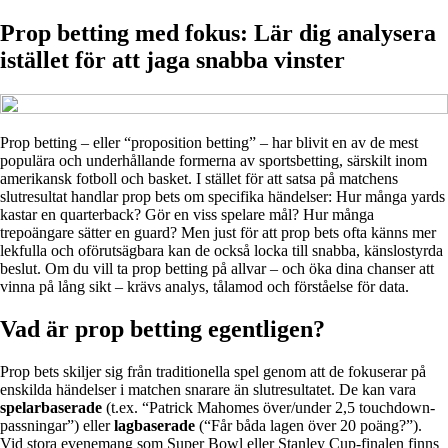
Prop betting med fokus: Lär dig analysera
istället för att jaga snabba vinster
Prop betting – eller “proposition betting” – har blivit en av de mest
populära och underhållande formerna av sportsbetting, särskilt inom
amerikansk fotboll och basket. I stället för att satsa på matchens
slutresultat handlar prop bets om specifika händelser: Hur många yards
kastar en quarterback? Gör en viss spelare mål? Hur många
trepoängare sätter en guard? Men just för att prop bets ofta känns mer
lekfulla och oförutsägbara kan de också locka till snabba, känslostyrda
beslut. Om du vill ta prop betting på allvar – och öka dina chanser att
vinna på lång sikt – krävs analys, tålamod och förståelse för data.
Vad är prop betting egentligen?
Prop bets skiljer sig från traditionella spel genom att de fokuserar på
enskilda händelser i matchen snarare än slutresultatet. De kan vara
spelarbaserade
(t.ex. “Patrick Mahomes över/under 2,5 touchdown-
passningar”) eller
lagbaserade
(“Får båda lagen över 20 poäng?”).
Vid stora evenemang som Super Bowl eller Stanley Cup-finalen finns