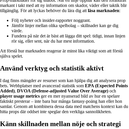
Prop-marknader rör sig snabbt. När en linje öppnar kan den förändras
markant i takt med att ny information om skador, väder eller taktik blir
tillgänglig. För att lyckas behöver du lära dig att
läsa marknaden
:
Följ nyheter och insider-rapporter noggrant.
Jämför linjer mellan olika spelbolag – skillnader kan ge dig
värde.
Fundera på när det är bäst att lägga ditt spel: tidigt, innan linjen
rör sig, eller sent, när du har mest information.
Att förstå hur marknaden reagerar är minst lika viktigt som att förstå
själva spelet.
Använd verktyg och statistik aktivt
I dag finns mängder av resurser som kan hjälpa dig att analysera prop
bets. Webbplatser med avancerad statistik som
EPA (Expected Points
Added)
,
DVOA (Defense-adjusted Value Over Average)
och
player usage metrics
ger en mer nyanserad bild av hur en spelare
faktiskt presterar – inte bara hur många fantasy-poäng han eller hon
samlar. Genom att kombinera dessa data med matchens kontext kan du
hitta props där oddset inte speglar den verkliga sannolikheten.
Känn skillnaden mellan nöje och strategi