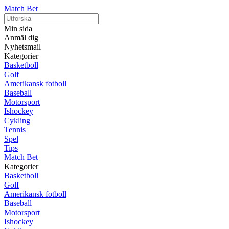
Match Bet
Min sida
Anmäl dig
Nyhetsmail
Kategorier
Basketboll
Golf
Amerikansk fotboll
Baseball
Motorsport
Ishockey
Cykling
Tennis
Spel
Tips
Match Bet
Kategorier
Basketboll
Golf
Amerikansk fotboll
Baseball
Motorsport
Ishockey