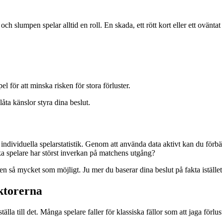
och slumpen spelar alltid en roll. En skada, ett rött kort eller ett ovänt
l för att minska risken för stora förluster.
åta känslor styra dina beslut.
l individuella spelarstatistik. Genom att använda data aktivt kan du förb
lka spelare har störst inverkan på matchens utgång?
en så mycket som möjligt. Ju mer du baserar dina beslut på fakta istället 
aktorerna
lla till det. Många spelare faller för klassiska fällor som att jaga förlu