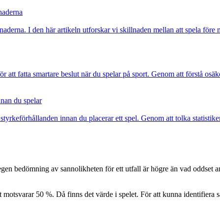
naderna
derna. I den här artikeln utforskar vi skillnaden mellan att spela för
ör att fatta smartare beslut när du spelar på sport. Genom att förstå os
nnan du spelar
tyrkeförhållanden innan du placerar ett spel. Genom att tolka statistiken
 egen bedömning av sannolikheten för ett utfall är högre än vad oddset an
motsvarar 50 %. Då finns det värde i spelet. För att kunna identifiera s