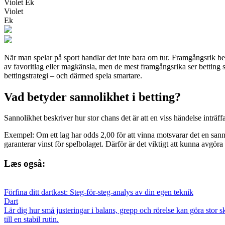
Violet Ek
Violet
Ek
När man spelar på sport handlar det inte bara om tur. Framgångsrik bet
av favoritlag eller magkänsla, men de mest framgångsrika ser betting so
bettingstrategi – och därmed spela smartare.
Vad betyder sannolikhet i betting?
Sannolikhet beskriver hur stor chans det är att en viss händelse inträff
Exempel: Om ett lag har odds 2,00 för att vinna motsvarar det en sa
garanterar vinst för spelbolaget. Därför är det viktigt att kunna avgöra
Læs også:
Förfina ditt dartkast: Steg-för-steg-analys av din egen teknik
Dart
Lär dig hur små justeringar i balans, grepp och rörelse kan göra stor sk
till en stabil rutin.