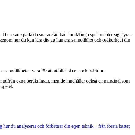
ut baserade på fakta snarare än känslor. Många spelare låter sig styras
 igenom hur du kan lära dig att hantera sannolikhet och osäkerhet i din
s sannolikheten vara för att utfallet sker – och tvärtom.
 utifrån egna beräkningar, men de innehåller också en marginal som
 spelet.
g hur du analyserar och förbättrar din egen teknik – från första kastet