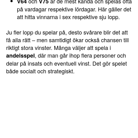
och
är de mest kända och spelas ofta
V64
V75
på vardagar respektive lördagar. Här gäller det
att hitta vinnarna i sex respektive sju lopp.
Ju fler lopp du spelar på, desto svårare blir det att
få alla rätt – men samtidigt ökar också chansen till
riktigt stora vinster. Många väljer att spela i
, där man går ihop flera personer och
andelsspel
delar på insats och eventuell vinst. Det gör spelet
både socialt och strategiskt.