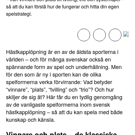
så att du kan förstå hur de fungerar och hitta din egen
spelstrategi.
Hästkapplöpning är en av de äldsta sporterna i
världen – och för många svenskar också en
spännande form av spel och underhållning. Men
för den som är ny i sporten kan de olika
spelformerna verka förvirrande: Vad betyder
“vinnare”, “plats”, “tvilling” och “trio”? Och hur
skiljer de sig åt? Här får du en tydlig genomgång
av de vanligaste spelformerna inom svensk
hästkapplöpning – så att du kan spela med både
kunskap och känsla.
Vinnare och plats – de klassiska