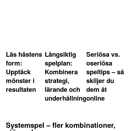
Läs hästens
Långsiktig
Seriösa vs.
form:
spelplan:
oseriösa
Upptäck
Kombinera
speltips – så
mönster i
strategi,
skiljer du
resultaten
lärande och
dem åt
underhållning
online
Systemspel – fler kombinationer,