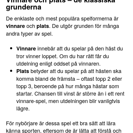
grunderna
De enklaste och mest populära spelformerna är
och
. De utgör grunden för många
vinnare
plats
andra typer av spel.
innebär att du spelar på den häst du
Vinnare
tror vinner loppet. Om du har rätt får du
utdelning enligt oddset på vinnaren.
betyder att du spelar på att hästen ska
Plats
komma bland de främsta – oftast topp 2 eller
topp 3, beroende på hur många hästar som
startar. Chansen till vinst är större än i ett rent
vinnare-spel, men utdelningen blir vanligtvis
lägre.
För nybörjare är dessa spel ett bra sätt att lära
känna sporten, eftersom de är lätta att förstå och