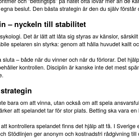
ritmer och “bettingtips” på nätet ofta lovar mer än de 
na egna beslut. Den bästa strategin är den du själv förstå
 – nyckeln till stabilitet
kologi. Det är lätt att låta sig styras av känslor, särskilt
bile spelaren sin styrka: genom att hålla huvudet kallt och
a sluta – både när du vinner och när du förlorar. Det hjäl
 behåller kontrollen. Disciplin är kanske inte det mest s
e.
strategin
nte bara om att vinna, utan också om att spela ansvarsfull
er att spelandet tar för stor plats. Betting ska vara en 
att kontrollera spelandet finns det hjälp att få. I Sverige
, och Stödlinjen ger anonym och kostnadsfri rådgivning til