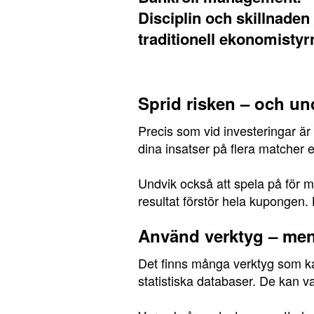
Disciplin och skillnaden
traditionell ekonomistyr
Sprid risken – och u
Precis som vid investeringar är de
dina insatser på flera matcher e
Undvik också att spela på för må
resultat förstör hela kupongen. 
Använd verktyg – men
Det finns många verktyg som kan
statistiska databaser. De kan 