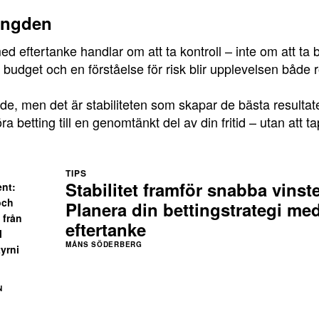
längden
med eftertanke handlar om att ta kontroll – inte om att ta
k budget och en förståelse för risk blir upplevelsen både 
e, men det är stabiliteten som skapar de bästa resultat
a betting till en genomtänkt del av din fritid – utan att 
TIPS
Stabilitet framför snabba vinste
nt:
och
Planera din bettingstrategi me
 från
eftertanke
l
MÅNS SÖDERBERG
yrni
N