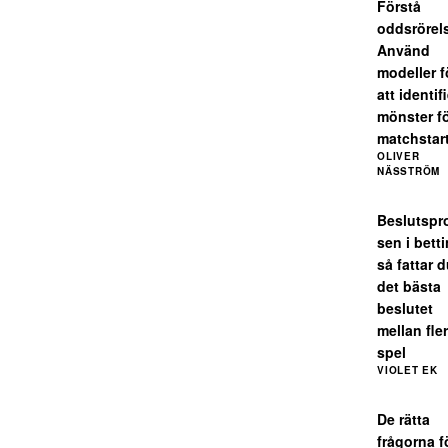
Förstå
oddsrörels
Använd
modeller f
att identif
mönster f
matchstar
OLIVER
NÄSSTRÖM
Beslutspr
sen i bett
så fattar 
det bästa
beslutet
mellan fle
spel
VIOLET EK
De rätta
frågorna f