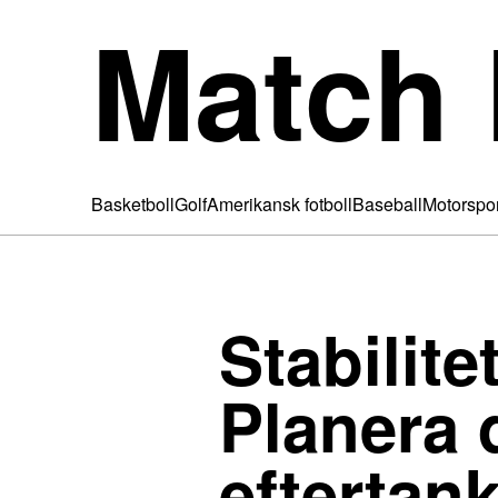
Match 
Basketboll
Golf
Amerikansk fotboll
Baseball
Motorspor
Stabilite
Planera 
eftertan