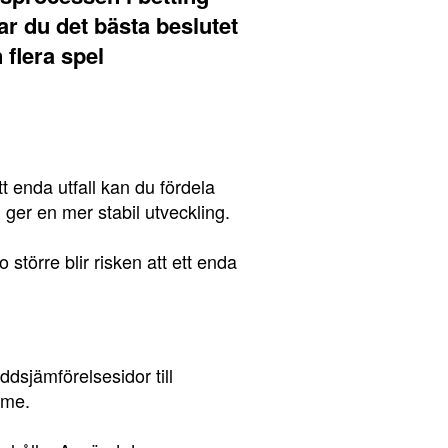
tar du det bästa beslutet
 flera spel
ett enda utfall kan du fördela
 ger en mer stabil utveckling.
större blir risken att ett enda
dsjämförelsesidor till
öme.