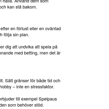
kan hålla. Använd dem som
r och kan stå bakom.
 efter en förlust eller en oväntad
 följa sin plan.
per dig att undvika att spela på
pännande med betting, men det är
t. Sätt gränser för både tid och
hobby – inte en stressfaktor.
 erbjuder till exempel Spelpaus
l den som behöver stöd.